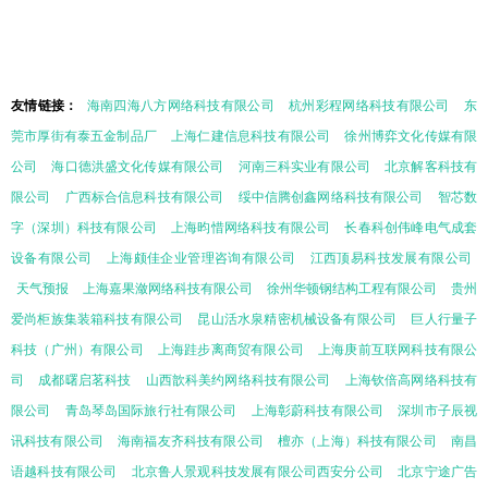
友情链接：
海南四海八方网络科技有限公司
杭州彩程网络科技有限公司
东
莞市厚街有泰五金制品厂
上海仁建信息科技有限公司
徐州博弈文化传媒有限
公司
海口德洪盛文化传媒有限公司
河南三科实业有限公司
北京解客科技有
限公司
广西标合信息科技有限公司
绥中信腾创鑫网络科技有限公司
智芯数
字（深圳）科技有限公司
上海昀惜网络科技有限公司
长春科创伟峰电气成套
设备有限公司
上海颇佳企业管理咨询有限公司
江西顶易科技发展有限公司
天气预报
上海嘉果潋网络科技有限公司
徐州华顿钢结构工程有限公司
贵州
爱尚柜族集装箱科技有限公司
昆山活水泉精密机械设备有限公司
巨人行量子
科技（广州）有限公司
上海跬步离商贸有限公司
上海庚前互联网科技有限公
司
成都曙启茗科技
山西歆科美约网络科技有限公司
上海钦倍高网络科技有
限公司
青岛琴岛国际旅行社有限公司
上海彰蔚科技有限公司
深圳市子辰视
讯科技有限公司
海南福友齐科技有限公司
檀亦（上海）科技有限公司
南昌
语越科技有限公司
北京鲁人景观科技发展有限公司西安分公司
北京宁途广告