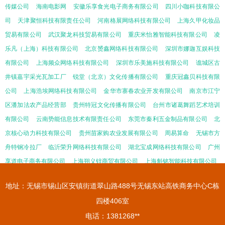
传媒公司
海南电影网
安徽乐享食光电子商务有限公司
四川小咖科技有限公
司
天津聚恒科技有限责任公司
河南格展网络科技有限公司
上海久甲化妆品
贸易有限公司
武汉聚龙科技贸易有限公司
重庆米怡雅智能科技有限公司
凌
乐凡（上海）科技有限公司
北京赟鑫网络科技有限公司
深圳市娜迦互娱科技
有限公司
上海频众网络科技有限公司
深圳市乐美施科技有限公司
谯城区古
井镇嘉宇采光瓦加工厂
锐堂（北京）文化传播有限公司
重庆冠鑫贝科技有限
公司
上海浩埃网络科技有限公司
金华市寨春农业开发有限公司
南京市江宁
区潘加法农产品经营部
贵州特冠文化传播有限公司
台州市诸葛舞蹈艺术培训
有限公司
云南势能信息技术有限责任公司
东莞市秦利五金制品有限公司
北
京核心动力科技有限公司
贵州苗家购农业发展有限公司
周易算命
无锡市方
舟特钢冷拉厂
临沂荣升网络科技有限公司
湖北宝成网络科技有限公司
广州
享道电子商务有限公司
上海朔义锌商贸有限公司
上海斛铭智能科技有限公司
地址：无锡市锡山区安镇街道翠山路488号无锡东站高铁商务中心C栋
四楼406室
电话：1381268**